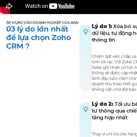
ÁP DỤNG VÀO DOANH NGHIỆP CỦA BẠN
Lý do 1:
Xóa bỏ s
03 lý do lớn nhất
dữ liệu, tự động 
để lựa chọn Zoho
thông tin
CRM ?
Chấm dứt việc chắp vá
tính rời rạc. Với Zoho 
Sales ghi nhận cơ hội, 
thống sẽ được cập nhật
lãnh đạo luôn nắm trọn
doanh thu theo thời g
không cần chờ đợi báo
Lý do 2:
Tối ưu bà
tư thông qua chiế
tảng hợp nhất
Thay vì chi trả cho hàn