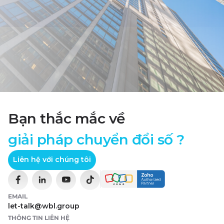
Bạn thắc mắc về
giải pháp chuyển đổi số ?
Liên hệ với chúng tôi
EMAIL
let-talk@wbl.group
THÔNG TIN LIÊN HỆ