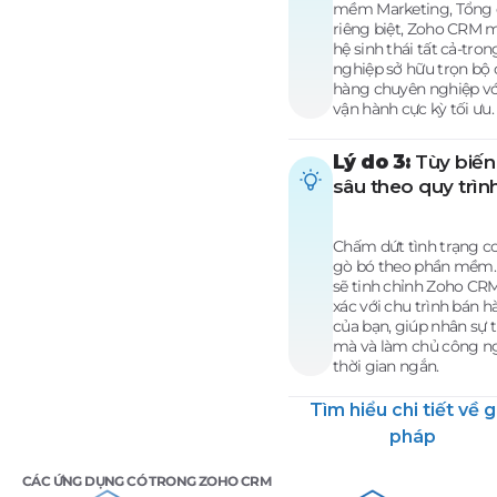
mềm Marketing, Tổng 
riêng biệt, Zoho CRM
hệ sinh thái tất cả-tr
nghiệp sở hữu trọn bộ
hàng chuyên nghiệp vớ
vận hành cực kỳ tối ưu.
Lý do 3:
Tùy biến
sâu theo quy trìn
Chấm dứt tình trạng c
gò bó theo phần mềm
sẽ tinh chỉnh Zoho CR
xác với chu trình bán h
của bạn, giúp nhân sự 
mà và làm chủ công ng
thời gian ngắn.
Tìm hiểu chi tiết về g
pháp
CÁC ỨNG DỤNG CÓ TRONG ZOHO CRM