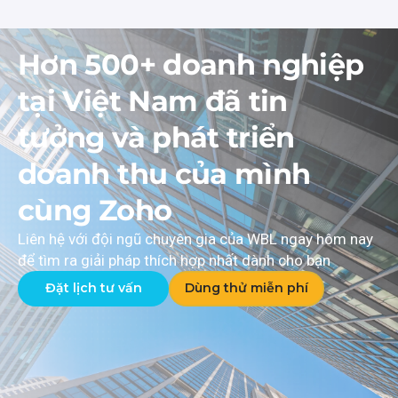
Hơn 500+ doanh nghiệp
tại Việt Nam đã tin
tưởng và phát triển
doanh thu của mình
cùng Zoho
Liên hệ với đội ngũ chuyên gia của WBL ngay hôm nay
để tìm ra giải pháp thích hợp nhất dành cho bạn
Đặt lịch tư vấn
Dùng thử miễn phí