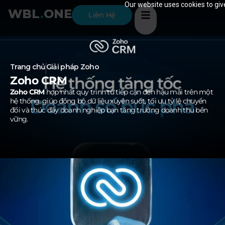
Our website uses cookies to give
WBL
.
ONE
Liên Hệ
Trang chủ
Giải pháp Zoho
Zoho CRM
Zoho CRM
hợp nhất quy trình từ tiếp cận đến hậu mãi trên một
hệ thống, giúp đồng bộ dữ liệu xuyên suốt, tối ưu tỷ lệ chuyển
đổi và thúc đẩy doanh nghiệp bạn tăng trưởng doanh thu bền
vững.